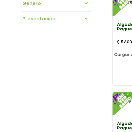
Género
Jgb
Mk
ADULTOS
Prodema
Presentación
UNISEX
Algod
Pague
CAJA
60G
BOLSA
$
5
.
60
Cargan
Algod
Pague