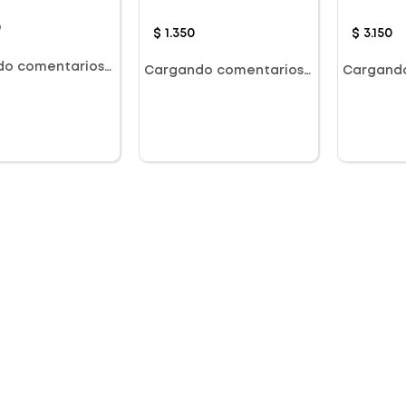
Unidades
0
$
1
.
350
$
3
.
150
do comentarios…
Cargando comentarios…
Cargand