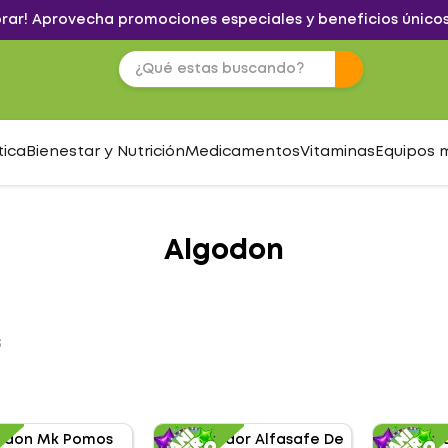
brar! Aprovecha promociones especiales y beneficios únicos
tica
Bienestar y Nutrición
Medicamentos
Vitaminas
Equipos 
Algodon
S