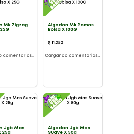
n Mk Zigzag
Algodon Mk Pomos
 25G
Bolsa X 100G
$
11
.
250
o comentarios…
Cargando comentarios…
n Jgb Mas
Algodon Jgb Mas
X 25g
Suave X 50g