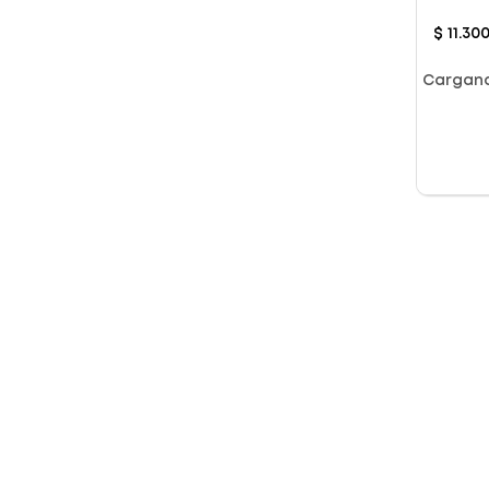
150G
$
11
.
30
Cargan