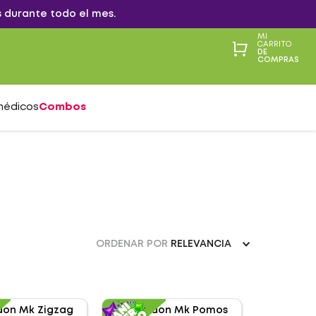
 durante todo el mes.
MI
CARRITO
DE
COMPRAS
médicos
Combos
ORDENAR POR
RELEVANCIA