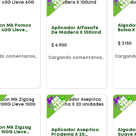
on Mk Pomos
Algodo
Aplicador Alfasafe
 40G Lleve
Bolsa X
De Madera X 100Und
0
$
3
.
150
$
6
.
900
do comentarios…
Cargand
Cargando comentarios…
on Mk Zigzag
Aplicador Aseptico
Algodo
 100G Lleve
Prodema X 20
Suave 