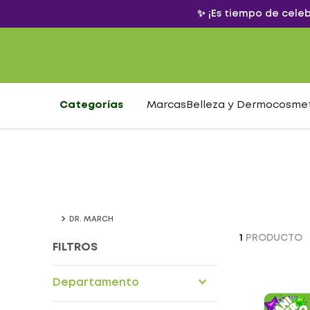
✨ ¡Es tiempo de cele
Categorías
Marcas
Belleza y Dermocosme
DR. MARCH
1
PRODUCTO
FILTROS
Departamento
Cuidado personal