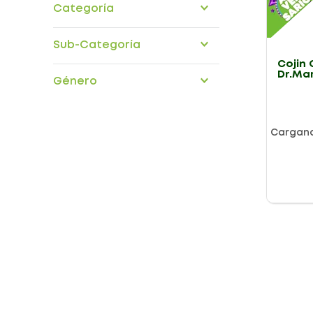
Categoría
Cuidado piel
Sub-Categoría
Cojin 
manicura-pedicura
Dr.Ma
Género
Cargan
Presentación