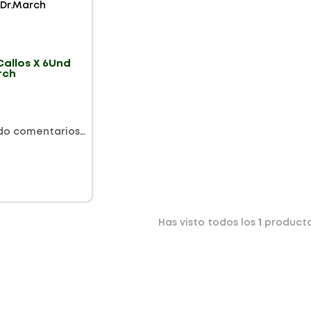
Callos X 6Und
rch
do comentarios…
Has visto todos los
1
product