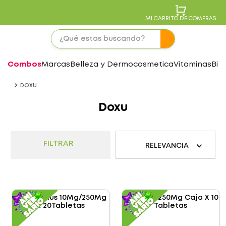
MI CARRITO DE COMPRAS
Combos
Marcas
Belleza y Dermocosmetica
Vitaminas
Bie
DOXU
Doxu
FILTRAR
RELEVANCIA