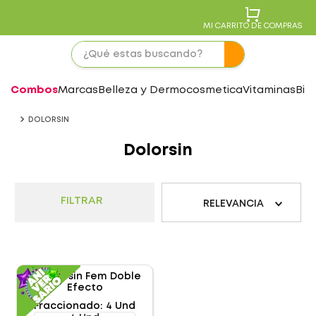
MI CARRITO DE COMPRAS
Combos
Marcas
Belleza y Dermocosmetica
Vitaminas
Bie
DOLORSIN
Dolorsin
FILTRAR
RELEVANCIA
Fraccionado
:
4 Und