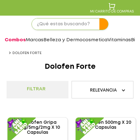
MI CARRITO DE COMPRAS
Combos
Marcas
Belleza y Dermocosmetica
Vitaminas
Bie
DOLOFEN FORTE
Dolofen Forte
FILTRAR
RELEVANCIA