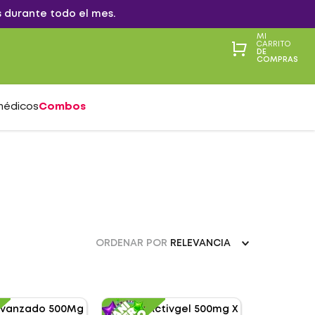
 durante todo el mes.
MI
CARRITO
DE
COMPRAS
médicos
Combos
ORDENAR POR
RELEVANCIA