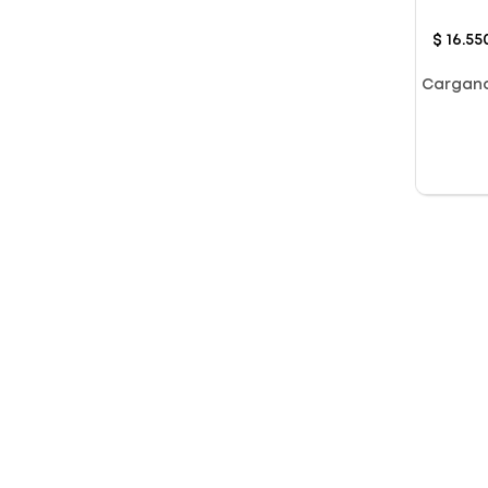
60Ml
$
16
.
55
Cargan
Segmento