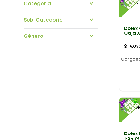
Categoría
Medicamentos Otc
Sub-Categoría
Dolex
sistema-nervioso
Caja X
Género
$
19
.
05
Cargan
Presentación
Dolex
1-24 M