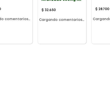
24 Tabletas
0
$
28
.
700
$
32
.
650
do comentarios…
Cargand
Cargando comentarios…