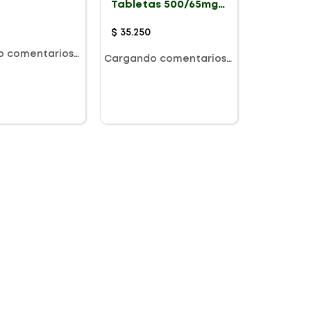
Tabletas 500/65mg
Pague 17Und Lleve
20Und
$
35
.
250
o comentarios…
Cargando comentarios…