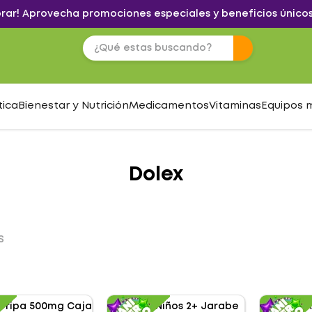
brar! Aprovecha promociones especiales y beneficios únicos
tica
Bienestar y Nutrición
Medicamentos
Vitaminas
Equipos 
Dolex
S