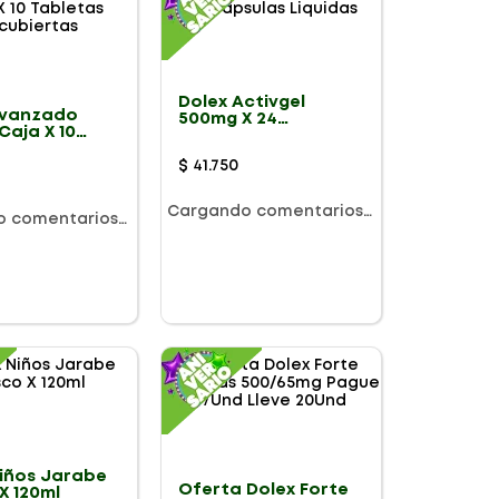
Dolex Activgel
Avanzado
500mg X 24
Caja X 10
Capsulas Liquidas
as
ertas
$
41
.
750
Cargando comentarios…
o comentarios…
Niños Jarabe
Oferta Dolex Forte
X 120ml