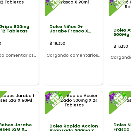
 Gripa 500mg
Dolex Niños 2+
Dolex 
 12 Tabletas
Jarabe Frasco X
500Mg 
90ml
Tablet
Recubi
0
$
18
.
350
$
13
.
150
do comentarios…
Cargando comentarios…
Cargand
 Bebes Jarabe
Dolex 
Dolex Rapida Accion
eses 32G X
Frasco 
Avanzado 500mg X