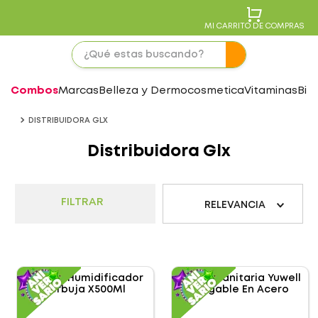
MI CARRITO DE COMPRAS
Combos
Marcas
Belleza y Dermocosmetica
Vitaminas
Bie
DISTRIBUIDORA GLX
Distribuidora Glx
FILTRAR
RELEVANCIA