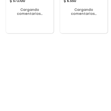
$
573
.
100
$
6
.
550
Cargando
Cargando
comentarios…
comentarios…