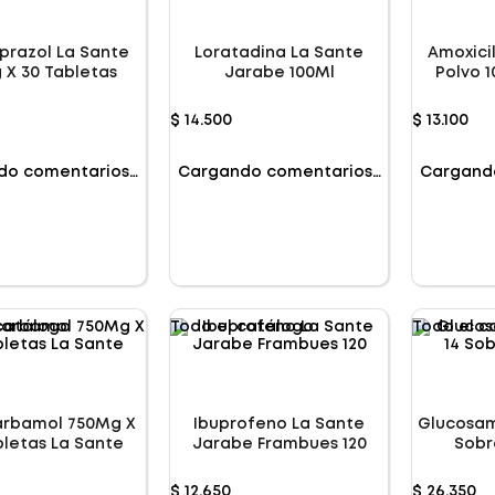
razol La Sante
Loratadina La Sante
Amoxici
 X 30 Tabletas
Jarabe 100Ml
Polvo 
$
14
.
500
$
13
.
100
do comentarios…
Cargando comentarios…
Cargand
catálogo
Todo el catálogo
Todo el c
rbamol 750Mg X
Ibuprofeno La Sante
Glucosam
bletas La Sante
Jarabe Frambues 120
Sobr
$
12
.
650
$
26
.
350