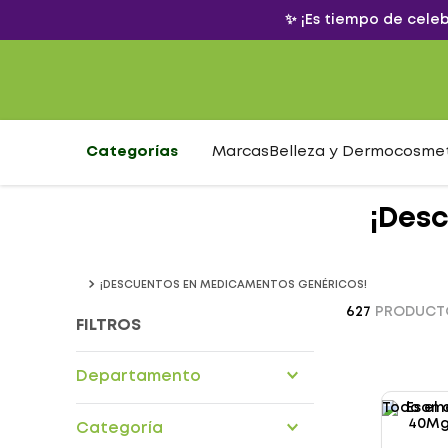
✨ ¡Es tiempo de cele
Categorías
Marcas
Belleza y Dermocosme
¡Des
¡DESCUENTOS EN MEDICAMENTOS GENÉRICOS!
627
PRODUCT
FILTROS
Departamento
Todo el 
Alimentos nutricionales
Categoría
Dermocosmetica