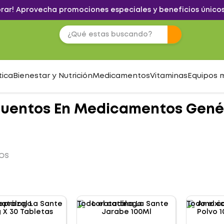
brar! Aprovecha promociones especiales y beneficios únicos
tica
Bienestar y Nutrición
Medicamentos
Vitaminas
Equipos 
cuentos En Medicamentos Genér
OS
catálogo
Todo el catálogo
Todo el c