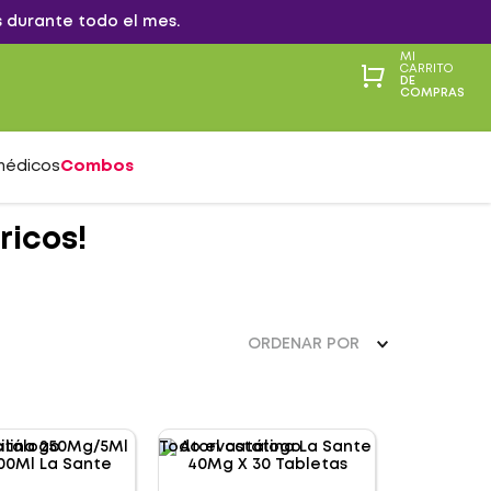
 durante todo el mes.
MI
CARRITO
DE
COMPRAS
médicos
Combos
icos!
ORDENAR POR
atálogo
Todo el catálogo