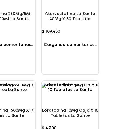
lina 250Mg/5Ml
Atorvastatina La Sante
100Ml La Sante
40Mg X 30 Tabletas
$
109
.
450
o comentarios…
Cargando comentarios…
atálogo
Todo el catálogo
ina 1500Mg X 14
Loratadina 10Mg Caja X 10
es La Sante
Tabletas La Sante
$
4
.
300