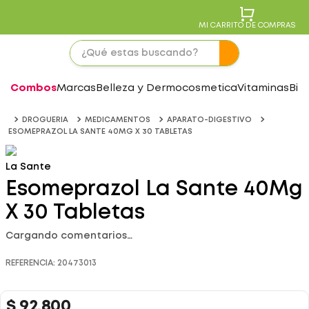
MI CARRITO DE COMPRAS
Combos
Marcas
Belleza y Dermocosmetica
Vitaminas
Bie
DROGUERIA
MEDICAMENTOS
APARATO-DIGESTIVO
ESOMEPRAZOL LA SANTE 40MG X 30 TABLETAS
La Sante
Esomeprazol La Sante 40Mg
X 30 Tabletas
Cargando comentarios…
REFERENCIA
:
20473013
$
92
.
800