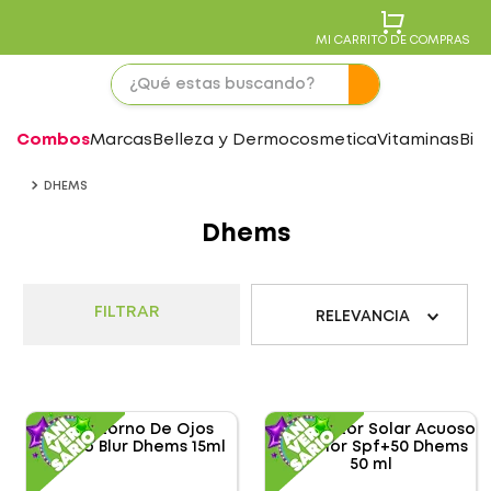
MI CARRITO DE COMPRAS
Combos
Marcas
Belleza y Dermocosmetica
Vitaminas
Bie
DHEMS
Dhems
FILTRAR
RELEVANCIA