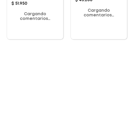
$
43
.
200
$
51
.
950
Cargando
Cargando
comentarios…
comentarios…