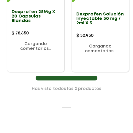
Dexprofen 25Mg X
Dexprofen Solución
20 Capsulas
Inyectable 50 mg /
Blandas
2ml X 3
$
78
.
650
$
50
.
950
Cargando
Cargando
comentarios…
comentarios…
Has visto todos los
2
productos