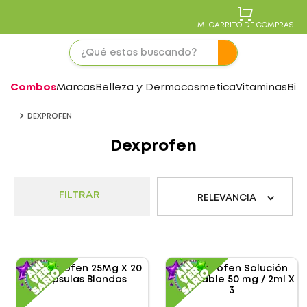
MI CARRITO DE COMPRAS
Combos
Marcas
Belleza y Dermocosmetica
Vitaminas
Bie
DEXPROFEN
Dexprofen
FILTRAR
RELEVANCIA