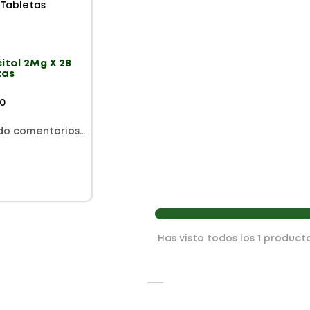
itol 2Mg X 28
tas
0
do comentarios…
Has visto todos los
1
product