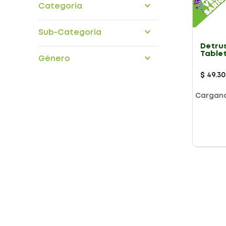
Categoría
medicamentos
Sub-Categoría
Detrus
aparato-genito-urinario
Table
Género
$
49
.
30
Cargan
Presentación