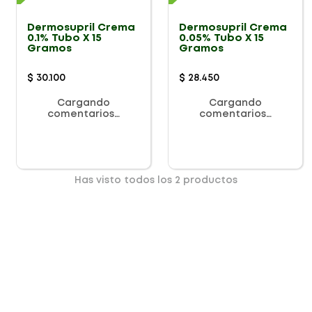
Dermosupril Crema
Dermosupril Crema
0.1% Tubo X 15
0.05% Tubo X 15
Gramos
Gramos
$
30
.
100
$
28
.
450
Cargando
Cargando
comentarios…
comentarios…
Has visto todos los
2
productos