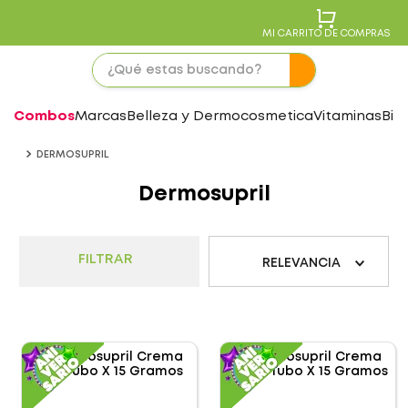
MI CARRITO DE COMPRAS
Combos
Marcas
Belleza y Dermocosmetica
Vitaminas
Bie
DERMOSUPRIL
Dermosupril
FILTRAR
RELEVANCIA