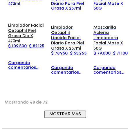
Limpiador Facial
Limpiador
Mascarilla
Cetaphil Piel
Cetaphil
Acleria
Grasa Dia X
Líquido Facial
Limpiadora
473ml
Diario Para Piel
Facial Mate X
$
109
.
500
$
82
.
125
Grasa X 237ml
50G
$
78
.
950
$
55
.
265
$
79
.
000
$
71
.
100
Cargando
comentarios…
Cargando
Cargando
comentarios…
comentarios…
Mostrando
48 de 72
MOSTRAR MÁS