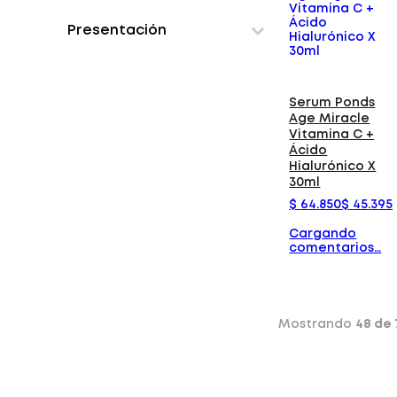
Atopeel
ADULTOS
Avene
Presentación
UNISEX
Babaria
MUJER
CAJA
Byphasse
FRASCO
Cetaphil
BOLSA
Serum Ponds
Dhems
ESTUCHE
Age Miracle
Elastelle
Vitamina C +
TUBO
Eucerin
Ácido
SPRAY
Mostrar 14 más
Hialurónico X
30ml
$
64
.
850
$
45
.
395
Cargando
comentarios…
Mostrando
48 de 