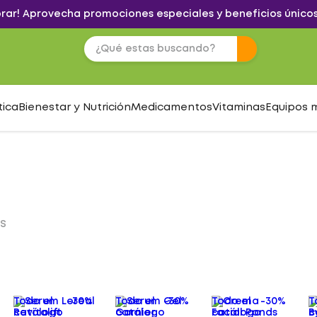
brar! Aprovecha promociones especiales y beneficios únicos
tica
Bienestar y Nutrición
Medicamentos
Vitaminas
Equipos 
S
Todo el
-
30%
Todo el
-
30%
Todo el
-
30%
T
catálogo
catálogo
catálogo
c