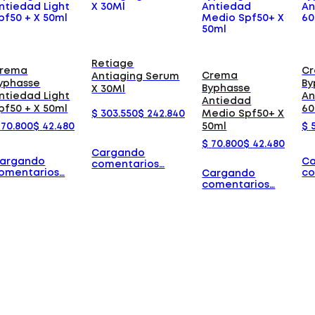
Retiage
rema
C
Crema
Antiaging Serum
yphasse
By
Byphasse
X 30Ml
ntiedad Light
An
Antiedad
pf50 + X 50ml
60
$
303
.
550
$
242
.
840
Medio Spf50+ X
70
.
800
$
42
.
480
$
50ml
$
70
.
800
$
42
.
480
Cargando
argando
C
comentarios…
omentarios…
co
Cargando
comentarios…