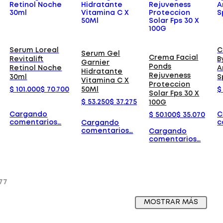
Serum Loreal
C
Serum Gel
Crema Facial
Revitalift
B
Garnier
Ponds
Retinol Noche
A
Hidratante
Rejuveness
30ml
S
Vitamina C X
Proteccion
$
101
.
000
$
70
.
700
$
50Ml
Solar Fps 30 X
$
53
.
250
$
37
.
275
100G
Cargando
C
$
50
.
100
$
35
.
070
comentarios…
c
Cargando
comentarios…
Cargando
comentarios…
77
MOSTRAR MÁS