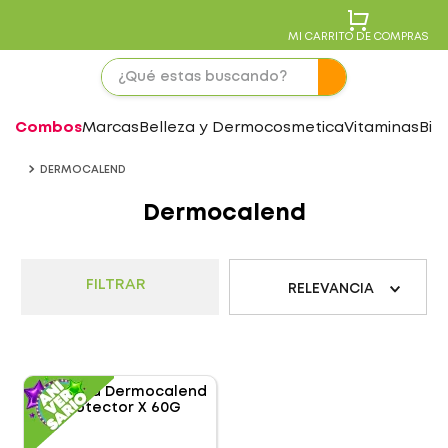
MI CARRITO DE COMPRAS
Combos
Marcas
Belleza y Dermocosmetica
Vitaminas
Bie
DERMOCALEND
Dermocalend
FILTRAR
RELEVANCIA