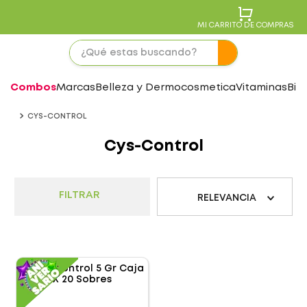
MI CARRITO DE COMPRAS
Combos
Marcas
Belleza y Dermocosmetica
Vitaminas
Bie
CYS-CONTROL
Cys-Control
FILTRAR
RELEVANCIA