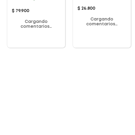
Estrías X 125 gr
$
26
.
800
$
79
.
900
Cargando
Cargando
comentarios…
comentarios…