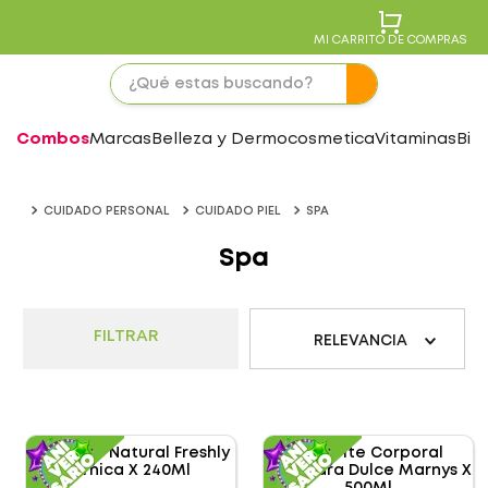
MI CARRITO DE COMPRAS
Combos
Marcas
Belleza y Dermocosmetica
Vitaminas
Bie
CUIDADO PERSONAL
CUIDADO PIEL
SPA
Spa
FILTRAR
RELEVANCIA