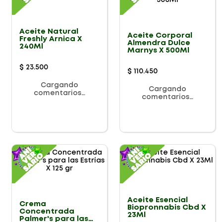
Aceite Natural
Aceite Corporal
Freshly Arnica X
Almendra Dulce
240Ml
Marnys X 500Ml
$
23
.
500
$
110
.
450
Cargando
Cargando
comentarios…
comentarios…
Aceite Esencial
Crema
Biopronnabis Cbd X
Concentrada
23Ml
Palmer's para las