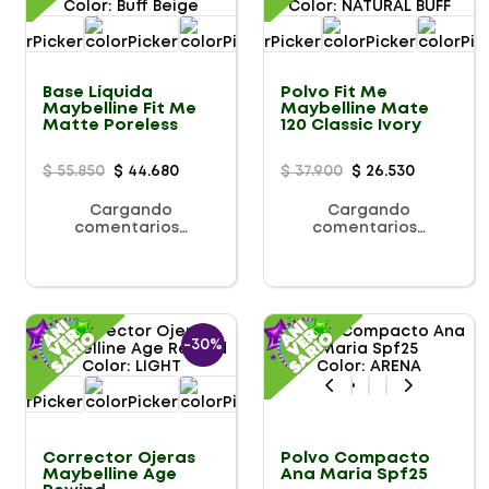
Color
:
Buff Beige
Color
:
NATURAL BUFF
Base Líquida
Polvo Fit Me
Maybelline Fit Me
Maybelline Mate
Matte Poreless
120 Classic Ivory
$
55
.
850
$
44
.
680
$
37
.
900
$
26
.
530
Cargando
Cargando
comentarios…
comentarios…
-
30%
Color
:
LIGHT
Color
:
ARENA
Polvo Compacto
Corrector Ojeras
Ana Maria Spf25
Maybelline Age