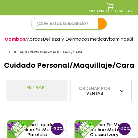
MI CARRITO DE COMPRAS
Combos
Marcas
Belleza y Dermocosmetica
Vitaminas
Bie
CUIDADO PERSONAL/MAQUILLAJE/CARA
Cuidado Personal/Maquillaje/Cara
FILTRAR
ORDENAR POR
VENTAS
-
20%
-
30%