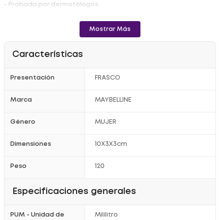
- Probada por dermatólogos.
- Probada contra alergias.
Mostrar Más
- No comedogénica.
Registro invima NSOC72667-16CO
Características
Presentación
FRASCO
Marca
MAYBELLINE
Género
MUJER
Dimensiones
10X3X3cm
Peso
120
Especificaciones generales
PUM - Unidad de
Mililitro