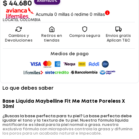
Ahorra
20%
$
44
.
680
Acumula 0 millas ó redime 0 millas
LOCATEL COLOMBIA
Cambios y
Retiros en
Compra segura
Envíos gratis
Devoluciones
tiendas
Aplican T&C
Medios de pago
Lo que debes saber
Base Líquida Maybelline Fit Me Matte Poreless X
30ml
¿Buscas la base perfecta para tu piel? La base perfecta debe
igualar el tono y la textura de tu piel. Nuestra fórmula líquida
matificante es ideal para la piel normal a grasa. nuestra
exclusiva fórmula con micropolvos controla la grasa y difumina
los poros para un acabado natural e impecable.