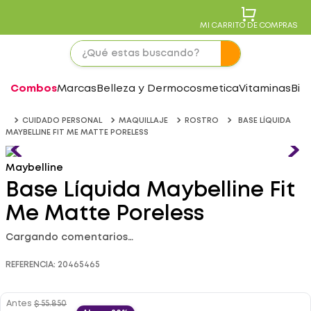
MI CARRITO DE COMPRAS
Combos
Marcas
Belleza y Dermocosmetica
Vitaminas
Bie
CUIDADO PERSONAL
MAQUILLAJE
ROSTRO
BASE LÍQUIDA
MAYBELLINE FIT ME MATTE PORELESS
Maybelline
Base Líquida Maybelline Fit
Me Matte Poreless
Cargando comentarios…
REFERENCIA
:
20465465
Antes
$
55
.
850