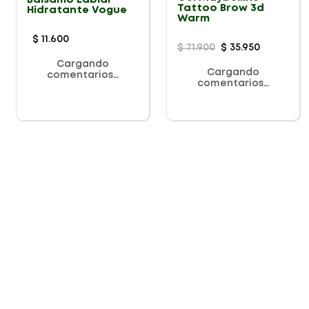
Tattoo Brow 3d
Hidratante Vogue
Warm
$
11
.
600
$
71
.
900
$
35
.
950
Cargando
Cargando
comentarios…
comentarios…