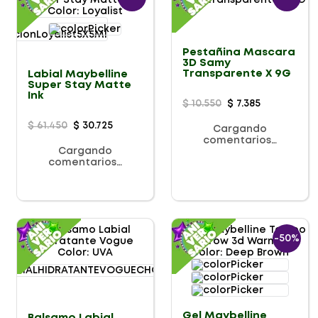
Color
:
Loyalist
Pestañina Mascara
3D Samy
Transparente X 9G
Labial Maybelline
Super Stay Matte
Ink
$
10
.
550
$
7
.
385
$
61
.
450
$
30
.
725
Cargando
comentarios…
Cargando
comentarios…
-
50%
Color
:
UVA
Color
:
Deep Brown
Gel Maybelline
Balsamo Labial