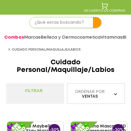
MI CARRITO DE COMPRAS
Combos
Marcas
Belleza y Dermocosmetica
Vitaminas
Bie
CUIDADO PERSONAL/MAQUILLAJE/LABIOS
Cuidado
Personal/Maquillaje/Labios
FILTRAR
ORDENAR POR
VENTAS
-
50%
-
30%