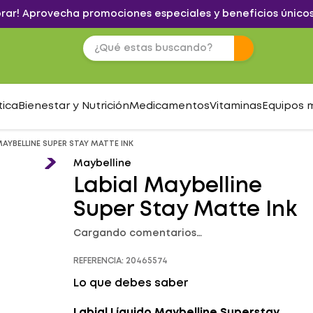
brar! Aprovecha promociones especiales y beneficios únicos
tica
Bienestar y Nutrición
Medicamentos
Vitaminas
Equipos 
MAYBELLINE SUPER STAY MATTE INK
Maybelline
Labial Maybelline
Super Stay Matte Ink
Cargando comentarios…
REFERENCIA
:
20465574
Lo que debes saber