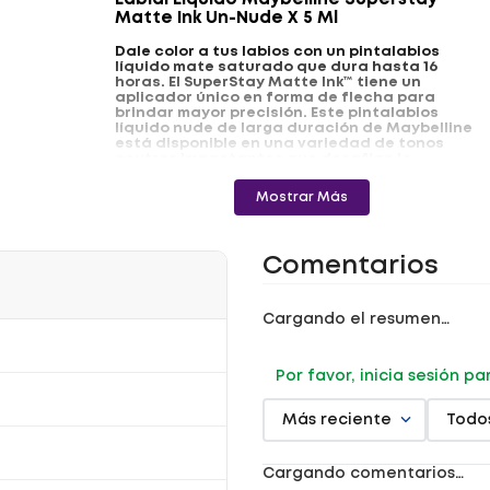
Labial Líquido Maybelline Superstay
Matte Ink Un-Nude X 5 Ml
Dale color a tus labios con un pintalabios
líquido mate saturado que dura hasta 16
horas. El SuperStay Matte Ink™ tiene un
aplicador único en forma de flecha para
brindar mayor precisión. Este pintalabios
líquido nude de larga duración de Maybelline
está disponible en una variedad de tonos
neutros impactantes que desafían lo
convencional.
Mostrar Más
- Paso 1. Aplica el pintalabios líquido en el
centro del labio superior, y continúa por los
contornos de la boca.
Comentarios
- Paso 2. Desliza el pintalabios líquido sobre
todo el labio inferior.
- Paso 3. Deja que el producto se seque.
Cargando el resumen…
Registro Invima: NSOC79967-17CO
Por favor, inicia sesión p
Más reciente
Todo
Cargando comentarios…