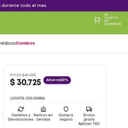
 durante todo el mes.
MI
CARRITO
DE
COMPRAS
médicos
Combos
Antes
$
61
.
450
Ahorra
50%
$
30
.
725
LOCATEL COLOMBIA
Cambios y
Retiros en
Compra
Envíos
Devoluciones
tiendas
segura
gratis
Aplican T&C