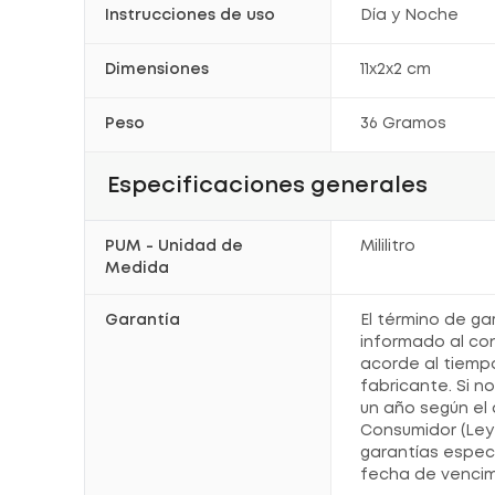
Instrucciones de uso
Día y Noche
Dimensiones
11x2x2 cm
Peso
36 Gramos
Especificaciones generales
PUM - Unidad de
Mililitro
Medida
Garantía
El término de ga
informado al co
acorde al tiemp
fabricante. Si n
un año según el 
Consumidor (Ley 
garantías espec
fecha de vencim