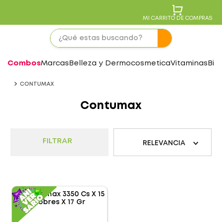
MI CARRITO DE COMPRAS
Combos
Marcas
Belleza y Dermocosmetica
Vitaminas
Bie
CONTUMAX
Contumax
FILTRAR
RELEVANCIA