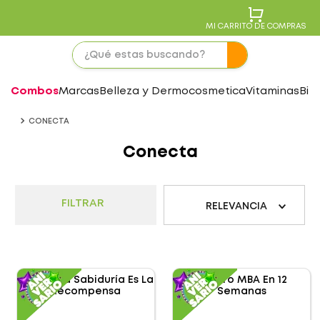
MI CARRITO DE COMPRAS
Combos
Marcas
Belleza y Dermocosmetica
Vitaminas
Bie
CONECTA
Conecta
FILTRAR
RELEVANCIA