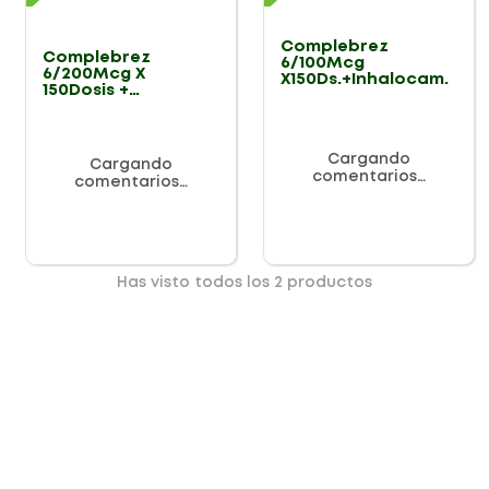
Complebrez
Complebrez
6/100Mcg
6/200Mcg X
X150Ds.+Inhalocam.
150Dosis +
Inhalocamara
Cargando
Cargando
comentarios…
comentarios…
Has visto todos los
2
productos