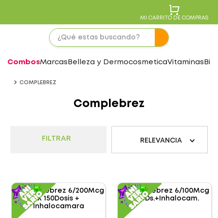
MI CARRITO DE COMPRAS
Combos
Marcas
Belleza y Dermocosmetica
Vitaminas
Bie
COMPLEBREZ
Complebrez
FILTRAR
RELEVANCIA