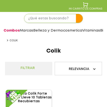
MI CARRITO DE COMPRAS
Combos
Marcas
Belleza y Dermocosmetica
Vitaminas
Bie
COLIK
Colik
FILTRAR
RELEVANCIA