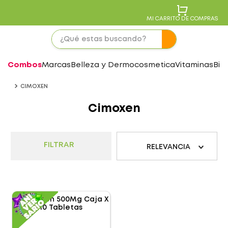
MI CARRITO DE COMPRAS
Combos
Marcas
Belleza y Dermocosmetica
Vitaminas
Bie
CIMOXEN
Cimoxen
FILTRAR
RELEVANCIA