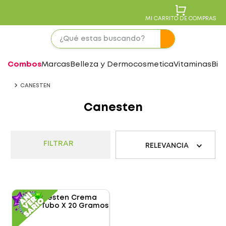
MI CARRITO DE COMPRAS
Combos
Marcas
Belleza y Dermocosmetica
Vitaminas
Bie
CANESTEN
Canesten
FILTRAR
RELEVANCIA