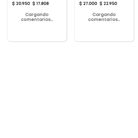
$
20
.
950
$
17
.
808
$
27
.
000
$
22
.
950
Cargando
Cargando
comentarios…
comentarios…