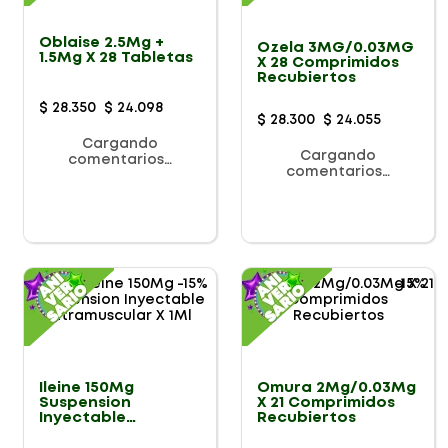
Oblaise 2.5Mg +
Ozela 3MG/0.03MG
1.5Mg X 28 Tabletas
X 28 Comprimidos
Recubiertos
$
28
.
350
$
24
.
098
$
28
.
300
$
24
.
055
Cargando
Cargando
comentarios…
comentarios…
-
15%
-
15%
Ileine 150Mg
Omura 2Mg/0.03Mg
Suspension
X 21 Comprimidos
Inyectable
Recubiertos
Intramuscular X 1Ml