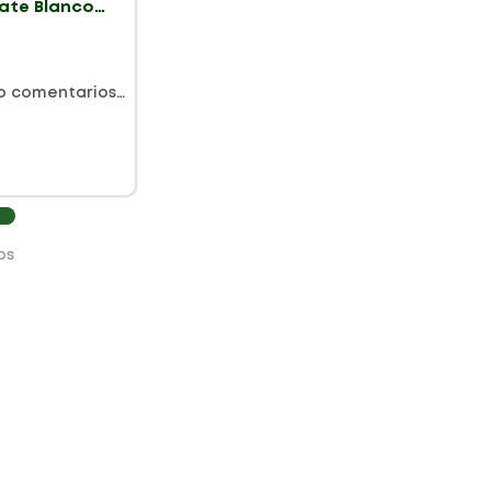
ate Blanco
0gr
o comentarios…
os