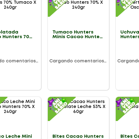
latada
Tumaco Hunters
Uchuva
 Hunters 70%
Minis Cacao Hunters
Hunter
o X 240gr
70% X 240gr
Chocol
60gr
do comentarios…
Cargando comentarios…
Cargand
o Leche Mini
Bites Cacao Hunters
Bites 