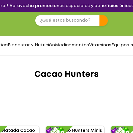
brar! Aprovecha promociones especiales y beneficios únicos
tica
Bienestar y Nutrición
Medicamentos
Vitaminas
Equipos 
Cacao Hunters
S