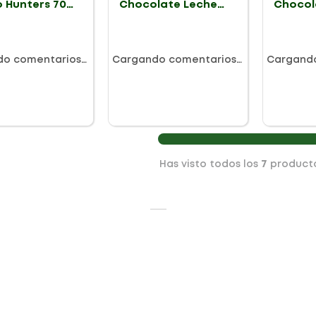
 Hunters 70%
Chocolate Leche
Chocol
r
53% X 60gr
35% X 6
do comentarios…
Cargando comentarios…
Cargand
Has visto todos los
7
product