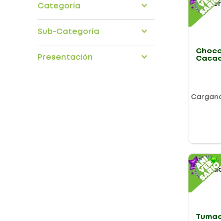
Categoría
Confiteria snacks
Sub-Categoría
duros
Choco
Presentación
Cacao
Tumac
Cargan
Tumac