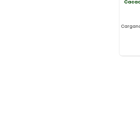
Cacao
X 240g
Cargan