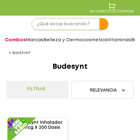
MI CARRITO DE COMPRAS
Combos
Marcas
Belleza y Dermocosmetica
Vitaminas
Bie
BUDESYNT
Budesynt
FILTRAR
RELEVANCIA