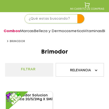
MI CARRITO DE COMPRAS
Combos
Marcas
Belleza y Dermocosmetica
Vitaminas
Bie
BRIMODOR
Brimodor
FILTRAR
RELEVANCIA