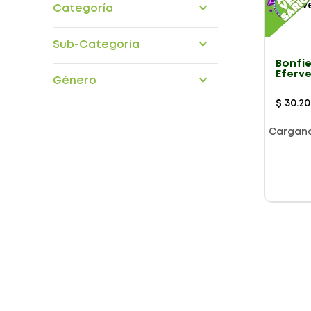
Categoría
Medicamentos Otc
Sub-Categoría
Bonfie
sistema-nervioso
Eferv
Género
$
30
.
20
Cargan
Presentación