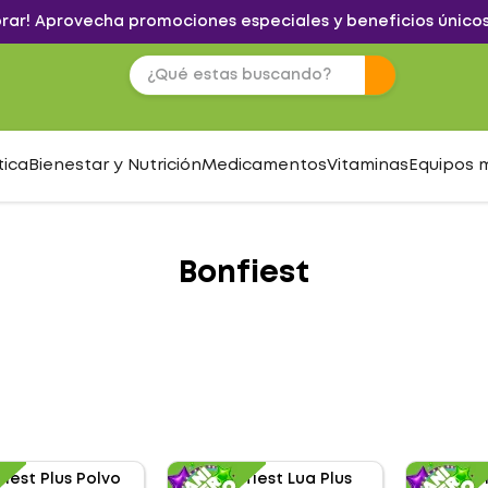
brar! Aprovecha promociones especiales y beneficios únicos
tica
Bienestar y Nutrición
Medicamentos
Vitaminas
Equipos 
Bonfiest
S