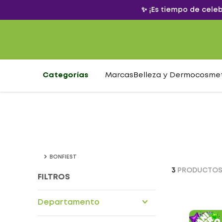
✨ ¡Es tiempo de cele
Categorías
Marcas
Belleza y Dermocosme
BONFIEST
3
PRODUCTO
FILTROS
Departamento
Drogueria