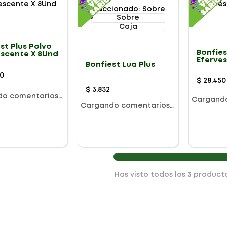
Fraccionado
:
Sobre
Sobre
Caja
st Plus Polvo
Bonfies
escente X 8Und
Eferve
Bonfiest Lua Plus
X 8und
0
$
28
.
450
$
3
.
832
do comentarios…
Cargand
Cargando comentarios…
Has visto todos los
3
product