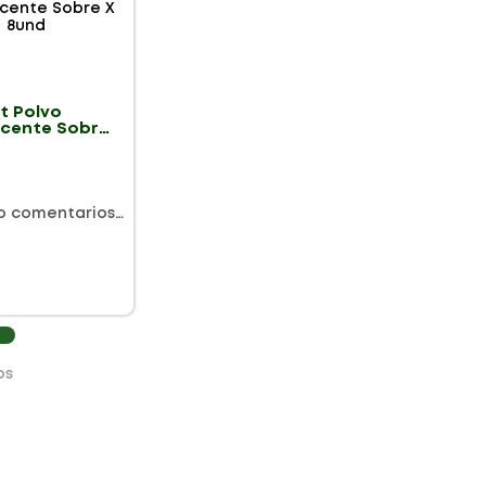
t Polvo
scente Sobre
o comentarios…
os