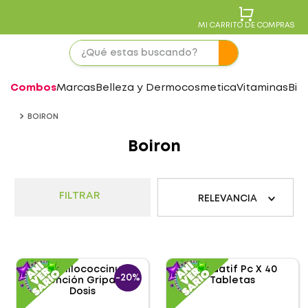
MI CARRITO DE COMPRAS
Combos
Marcas
Belleza y Dermocosmetica
Vitaminas
Bie
BOIRON
Boiron
FILTRAR
RELEVANCIA
-
20%