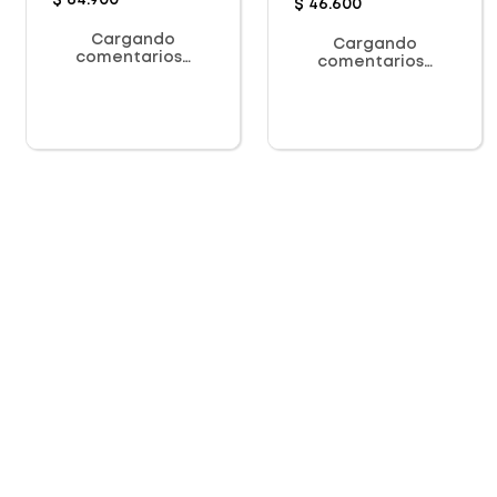
$
64
.
900
$
46
.
600
Cargando
Cargando
comentarios…
comentarios…