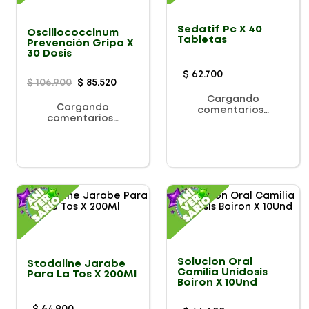
Sedatif Pc X 40
Oscillococcinum
Tabletas
Prevención Gripa X
30 Dosis
$
62
.
700
$
106
.
900
$
85
.
520
Cargando
Cargando
comentarios…
comentarios…
Solucion Oral
Stodaline Jarabe
Camilia Unidosis
Para La Tos X 200Ml
Boiron X 10Und