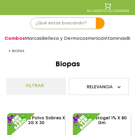
MI CARRITO DE COMPRAS
Combos
Marcas
Belleza y Dermocosmetica
Vitaminas
Bie
BIOPAS
Biopas
FILTRAR
RELEVANCIA