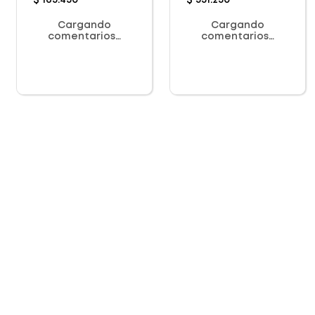
$
163
.
450
$
531
.
250
Cargando
Cargando
comentarios…
comentarios…