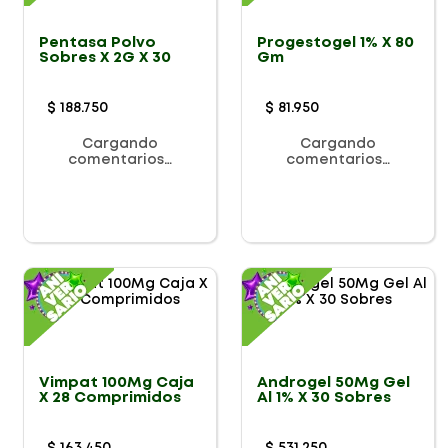
Pentasa Polvo
Progestogel 1% X 80
Sobres X 2G X 30
Gm
$
188
.
750
$
81
.
950
Cargando
Cargando
comentarios…
comentarios…
Vimpat 100Mg Caja
Androgel 50Mg Gel
X 28 Comprimidos
Al 1% X 30 Sobres