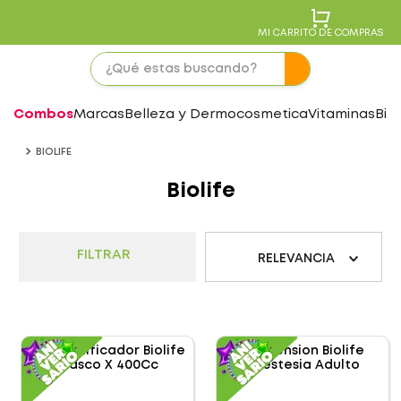
MI CARRITO DE COMPRAS
Combos
Marcas
Belleza y Dermocosmetica
Vitaminas
Bie
BIOLIFE
Biolife
FILTRAR
RELEVANCIA