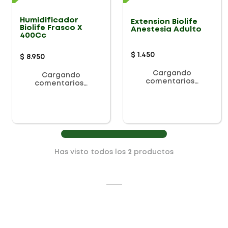
Humidificador
Extension Biolife
Biolife Frasco X
Anestesia Adulto
400Cc
$
1
.
450
$
8
.
950
Cargando
Cargando
comentarios…
comentarios…
Has visto todos los
2
productos