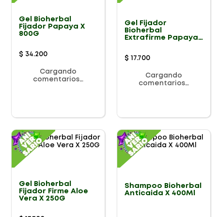
Gel Bioherbal
Gel Fijador
Fijador Papaya X
Bioherbal
800G
Extrafirme Papaya
X 250Ml
$
34
.
200
$
17
.
700
Cargando
Cargando
comentarios…
comentarios…
Gel Bioherbal
Shampoo Bioherbal
Fijador Firme Aloe
Anticaida X 400Ml
Vera X 250G