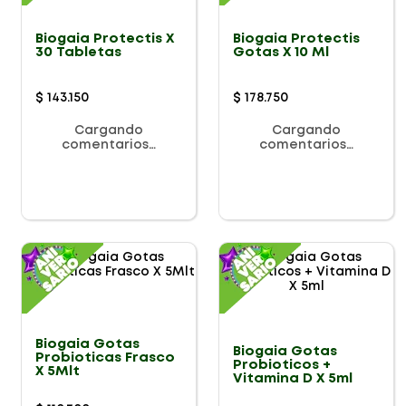
Biogaia Protectis X
Biogaia Protectis
30 Tabletas
Gotas X 10 Ml
$
143
.
150
$
178
.
750
Cargando
Cargando
comentarios…
comentarios…
Biogaia Gotas
Biogaia Gotas
Probioticas Frasco
Probioticos +
X 5Mlt
Vitamina D X 5ml