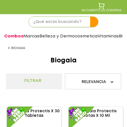
MI CARRITO DE COMPRAS
Combos
Marcas
Belleza y Dermocosmetica
Vitaminas
Bie
BIOGAIA
Biogaia
FILTRAR
RELEVANCIA