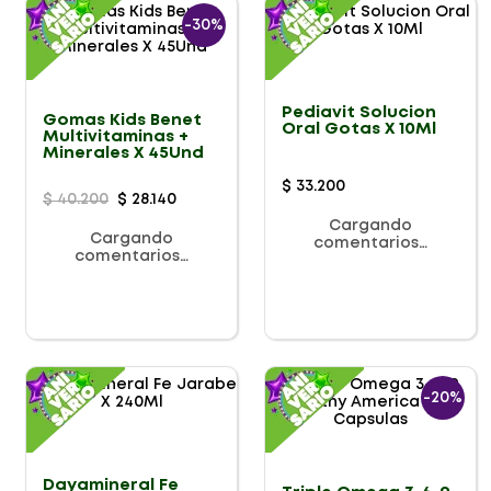
-
30%
Pediavit Solucion
Gomas Kids Benet
Oral Gotas X 10Ml
Multivitaminas +
Minerales X 45Und
$
33
.
200
$
40
.
200
$
28
.
140
Cargando
Cargando
comentarios…
comentarios…
-
20%
Dayamineral Fe