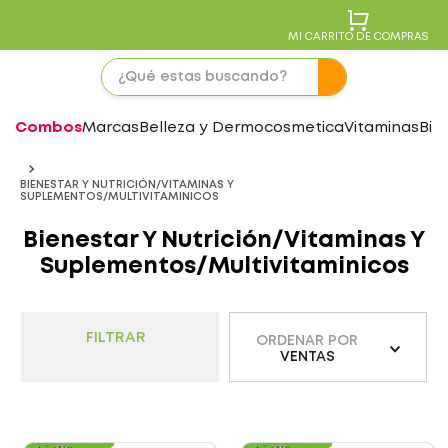
MI CARRITO DE COMPRAS
Combos
Marcas
Belleza y Dermocosmetica
Vitaminas
Bie
BIENESTAR Y NUTRICIÓN/VITAMINAS Y
SUPLEMENTOS/MULTIVITAMINICOS
Bienestar Y Nutrición/Vitaminas Y
Suplementos/Multivitaminicos
FILTRAR
ORDENAR POR
VENTAS