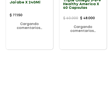
Triple Omega 3-6-9
Jarabe X 240Ml
Healthy America X
60 Capsulas
$
77
.
150
$
60
.
000
$
48
.
000
Cargando
Cargando
comentarios…
comentarios…