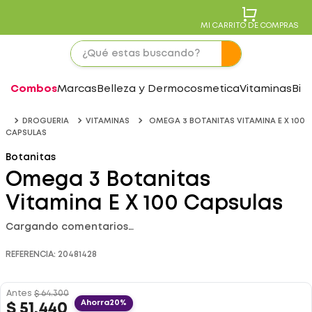
MI CARRITO DE COMPRAS
Combos
Marcas
Belleza y Dermocosmetica
Vitaminas
Bie
DROGUERIA
VITAMINAS
OMEGA 3 BOTANITAS VITAMINA E X 100
CAPSULAS
Botanitas
Omega 3 Botanitas
Vitamina E X 100 Capsulas
Cargando comentarios…
REFERENCIA
:
20481428
Antes
$
64
.
300
Ahorra
20%
$
51
.
440