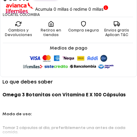
Acumula 0 millas ó redime 0 millas
LOCATEL COLOMBIA
Cambios y
Retiros en
Compra segura
Envíos gratis
Devoluciones
tiendas
Aplican T&C
Medios de pago
Lo que debes saber
Omega 3 Botanitas con Vitamina E X 100 Cápsulas
Modo de uso:
Tomar 2 cápsulas al día, preferiblemente una antes de cada
comida.