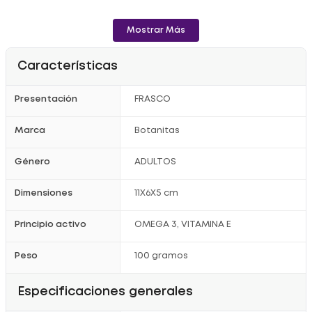
Precauciones:
No consumir en embarazo o lactancia. Puede causar
hipersensibilidad.
Mostrar Más
Mantener fuera del alcance de los niños. Almacenar a
temperaturas inferiores a 30?°C y humedad relativa menor al
65?%.
Características
Registro Sanitario: SD2015-0003622
Presentación
FRASCO
Marca
Botanitas
Género
ADULTOS
Dimensiones
11X6X5 cm
Principio activo
OMEGA 3, VITAMINA E
Peso
100 gramos
Especificaciones generales