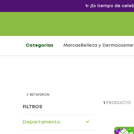
✨ ¡Es tiempo de cele
Categorías
Marcas
Belleza y Dermocosme
BETAFERON
1
PRODUCTO
FILTROS
Departamento
Drogueria