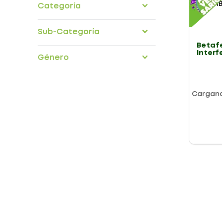
Categoría
medicamentos
Sub-Categoría
Betaf
antineoplasicos
Interf
Género
Vial 0
Cargan
Presentación