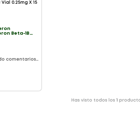
eron
eron Beta-1B
.25mg X 15
do comentarios…
Has visto todos los
1
product