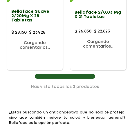
Bellaface Suave
Bellaface 2/0.03 Mg
2/20Mg X 28
X 21 Tabletas
Tabletas
$
26
.
850
$
22
.
823
$
28
.
150
$
23
.
928
Cargando
Cargando
comentarios…
comentarios…
Has visto todos los
2
productos
¿Estás buscando un anticonceptivo que no solo te proteja,
sino que también mejore tu salud y bienestar general?
Bellaface es la opción perfecta.