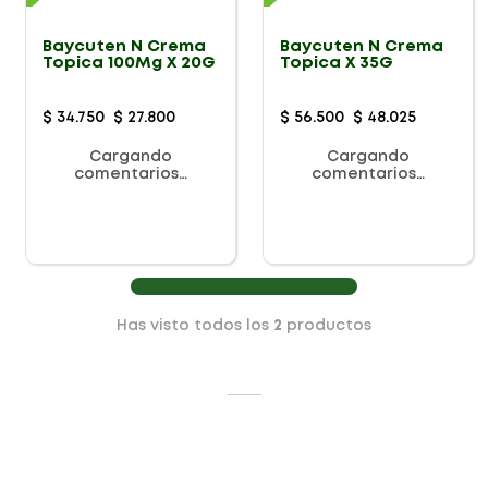
Baycuten N Crema
Baycuten N Crema
Topica 100Mg X 20G
Topica X 35G
$
34
.
750
$
27
.
800
$
56
.
500
$
48
.
025
Cargando
Cargando
comentarios…
comentarios…
Has visto todos los
2
productos