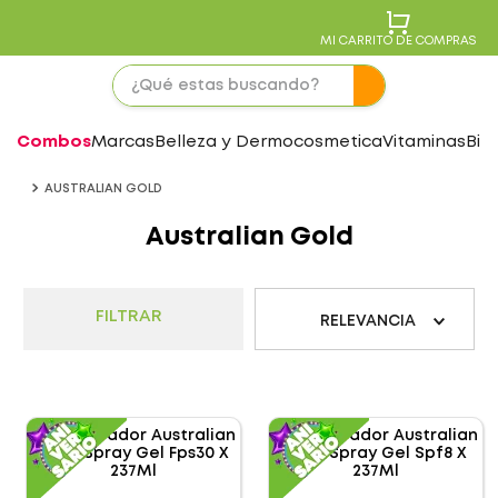
MI CARRITO DE COMPRAS
Combos
Marcas
Belleza y Dermocosmetica
Vitaminas
Bie
AUSTRALIAN GOLD
Australian Gold
FILTRAR
RELEVANCIA