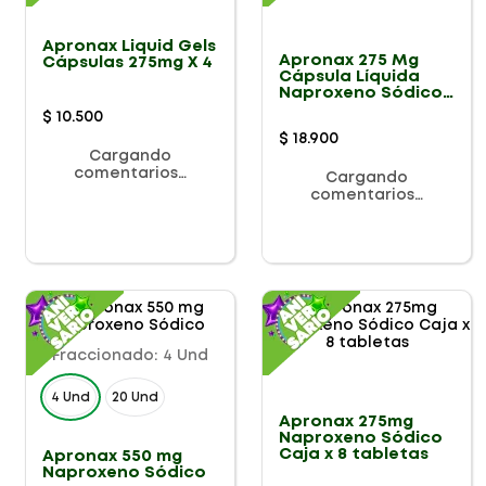
Apronax Liquid Gels
Apronax 275 Mg
Cápsulas 275mg X 4
Cápsula Líquida
Naproxeno Sódico
Caja X 8 Cápsulas
$
10
.
500
$
18
.
900
Cargando
comentarios…
Cargando
comentarios…
Fraccionado
:
4 Und
4 Und
20 Und
Apronax 275mg
Naproxeno Sódico
Caja x 8 tabletas
Apronax 550 mg
Naproxeno Sódico