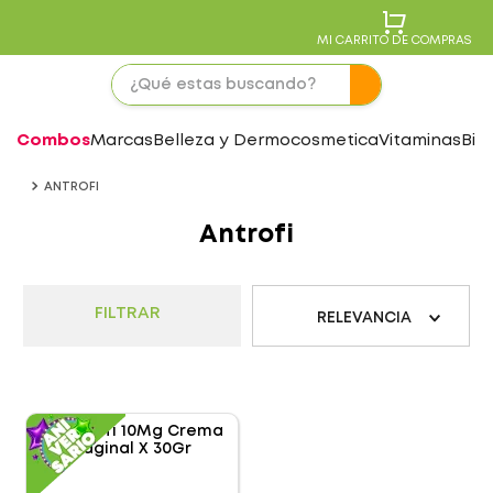
MI CARRITO DE COMPRAS
Combos
Marcas
Belleza y Dermocosmetica
Vitaminas
Bie
ANTROFI
Antrofi
FILTRAR
RELEVANCIA