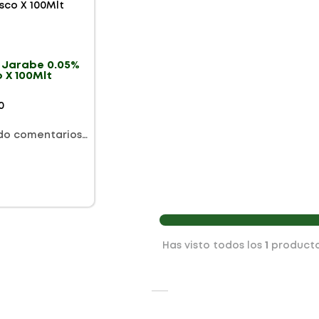
s Jarabe 0.05%
 X 100Mlt
0
do comentarios…
Has visto todos los
1
product