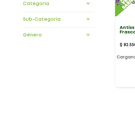
Categoría
medicamentos
Sub-Categoría
Antis
aparato-respiratorio
Frasco
Género
$
82
.
55
Cargan
Presentación