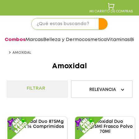
MI CARRITO DE COMPRAS
Combos
Marcas
Belleza y Dermocosmetica
Vitaminas
Bie
AMOXIDAL
Amoxidal
FILTRAR
RELEVANCIA