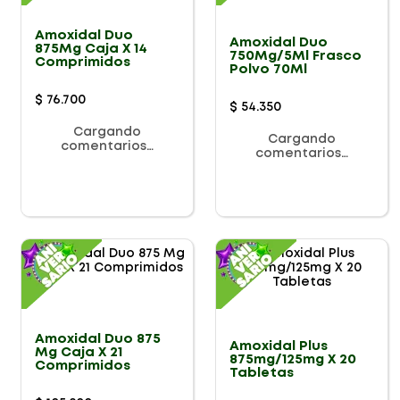
Amoxidal Duo
Amoxidal Duo
875Mg Caja X 14
750Mg/5Ml Frasco
Comprimidos
Polvo 70Ml
$
76
.
700
$
54
.
350
Cargando
Cargando
comentarios…
comentarios…
Amoxidal Duo 875
Amoxidal Plus
Mg Caja X 21
875mg/125mg X 20
Comprimidos
Tabletas