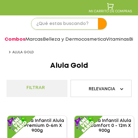
MI CARRITO DE COMPRAS
Combos
Marcas
Belleza y Dermocosmetica
Vitaminas
Bie
ALULA GOLD
Alula Gold
FILTRAR
RELEVANCIA