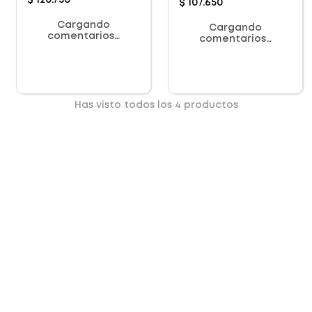
$
120
.
750
$
107
.
650
Cargando
Cargando
comentarios…
comentarios…
Has visto todos los
4
productos