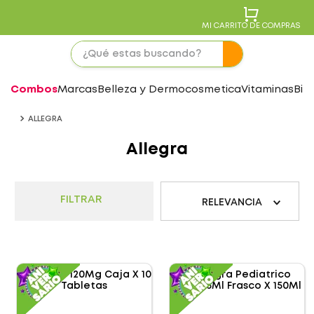
MI CARRITO DE COMPRAS
Combos
Marcas
Belleza y Dermocosmetica
Vitaminas
Bie
ALLEGRA
Allegra
FILTRAR
RELEVANCIA